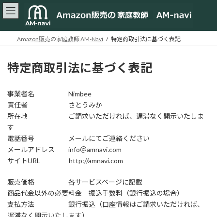
コ
ナ
ン
ビ
テ
ゲ
ン
ー
Amazon販売の家庭教師 AM-Navi
特定商取引法に基づく表記
ツ
シ
へ
ョ
ス
ン
特定商取引法に基づく表記
キ
に
ッ
移
プ
動
事業者名 Nimbee
責任者 さとうみか
所在地 ご請求いただければ、遅滞なく開示いたしま
す
電話番号 メールにてご連絡ください
メールアドレス info＠amnavi.com
サイトURL http://amnavi.com
販売価格 各サービスページに記載
商品代金以外の必要料金 振込手数料（銀行振込の場合）
支払方法 銀行振込（口座情報はご請求いただければ、
遅滞なく開示いたします）